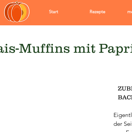
Start
Rezepte
me
is-Muffins mit Papr
ZUB
BACK
Eigentl
der Se