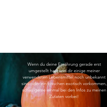
Wenn du deine Ernährung gerade erst
umgestellt hast und dir einige meiner
verwendeten Lebensmittel noch unbekannt
sind oder ein bisschen exotisch vorkommen,
schau gerne einmal bei den Infos zu meinen
Zutaten vorbei!