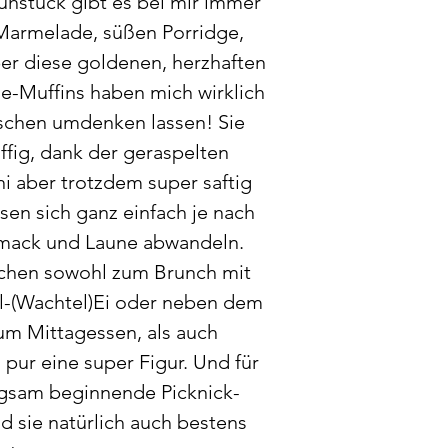
ühstück gibt es bei mir immer
Marmelade, süßen Porridge,
ber diese goldenen, herzhaften
-Muffins haben mich wirklich
sschen umdenken lassen! Sie
uffig, dank der geraspelten
i aber trotzdem super saftig
sen sich ganz einfach je nach
ack und Laune abwandeln.
chen sowohl zum Brunch mit
l-(Wachtel)Ei oder neben dem
zum Mittagessen, als auch
 pur eine super Figur. Und für
ngsam beginnende Picknick-
nd sie natürlich auch bestens