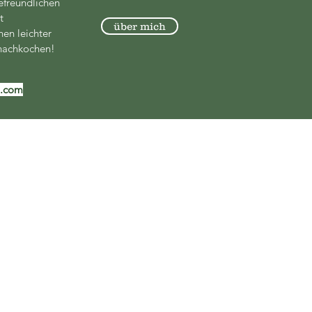
efreundlichen
t
über mich
hen leichter
nachkochen!
l.com