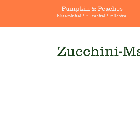
Pumpkin & Peaches
histaminfrei ° glutenfrei ° milchfrei
Zucchini-Ma