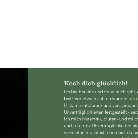
Koch dich glücklich!
ich bin Pauline und freue mich sehr, 
bist! Vor etwa 5 Jahren wurden bei 
Histaminintoleranz und verschieden
Unverträglichkeiten festgestellt - se
ich mich histamin-, gluten- und milc
auch du trotz Unverträglichkeiten ni
verzichten möchtest, dann bist du hie