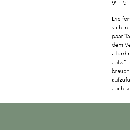
geeign
Die fe
sich in
paar Ta
dem Ve
allerdi
aufwär
brauch
aufzufu
auch se