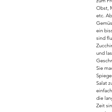
zum Fr
Obst, 
etc. A
Gemüse
ein bi
sind fl
Zucchin
und las
Geschm
Sie ma
Spiege
Salat 
einfach
die la
Zeit si