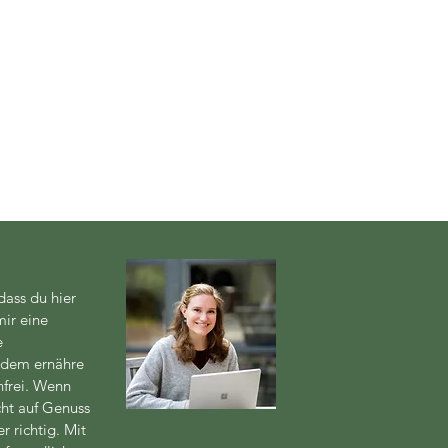
dass du hier
mir eine
e
itdem ernähre
hfrei. Wenn
cht auf Genuss
r richtig. Mit