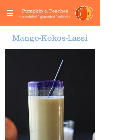
Pumpkin & Peaches
histaminfrei ° glutenfrei ° milchfrei
Mango-Kokos-Lassi