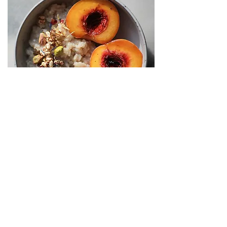
Kardamom-Milchreis mit karamellisiertem
Pfirsich und Pistazien-Crunch
Wenn du deine Ernährung gerade erst
umgestellt hast und dir einige meiner