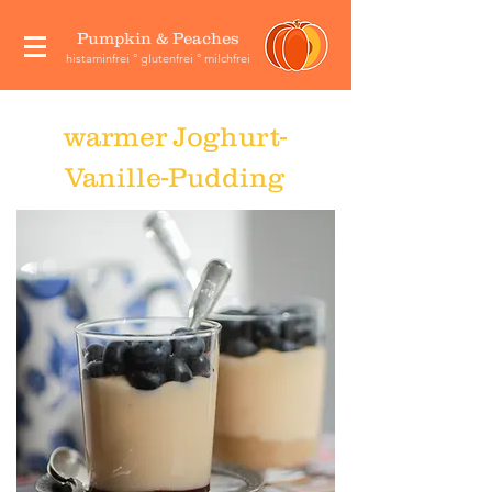
Pumpkin & Peaches
histaminfrei ° glutenfrei ° milchfrei
warmer Joghurt-
Vanille-Pudding