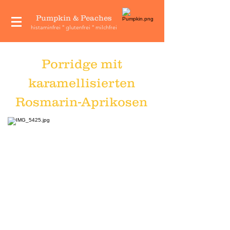
Pumpkin & Peaches
histaminfrei ° glutenfrei ° milchfrei
Porridge mit
karamellisierten
Rosmarin-Aprikosen