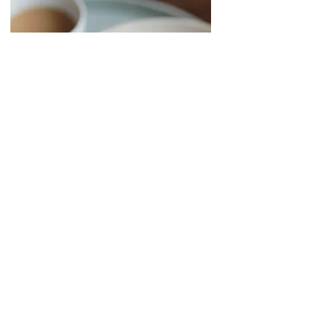
goldenes Honig-Knuspermüsli