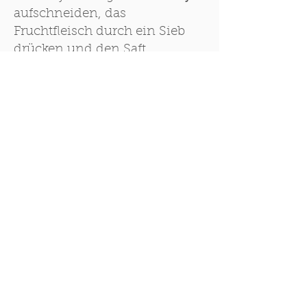
aufschneiden, das
Fruchtfleisch durch ein Sieb
drücken und den Saft
auffangen. 25ml des
Maracujasafts abmessen und
mit
Kokosmilch
und
Speisestärke
verrühren. So
lange rühren, bis sich die
Speisestärke vollständig
aufgelöst hat. 4 weitere
Wachteleier
trennen und die
Eigelbe mit
Zucker
und
Vanille
schaumig schlagen. Die
Maracujamischung
unterrühren.
Die Creme auf die