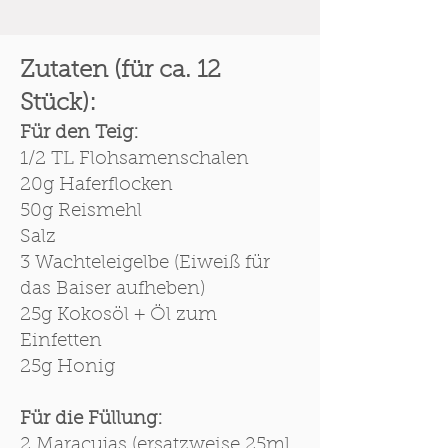
30 Minuten
Zutaten (für ca. 12
Stück):
Für den Teig:
1/2 TL Flohsamenschalen
20g Haferflocken
50g Reismehl
Salz
3 Wachteleigelbe (Eiweiß für
das Baiser aufheben)
25g Kokosöl + Öl zum
Einfetten
25g Honig
Für die Füllung:
2 Maracujas (ersatzweise 25ml