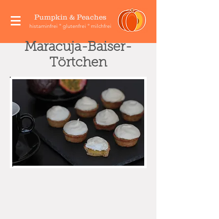
Pumpkin & Peaches
histaminfrei ° glutenfrei ° milchfrei
Maracuja-Baiser-
Törtchen
Zubereitungszeit:
45 Minuten
Kühlzeit: